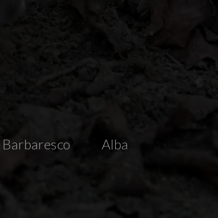
Barbaresco
Alba
Contacts
Visits
Privacy Policy
Cookie Policy
Change cookie consent