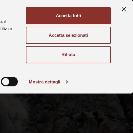
Accetta tutti
Ita
Eng
ial
tilizza
Accetta selezionati
Rifiuta
Mostra dettagli