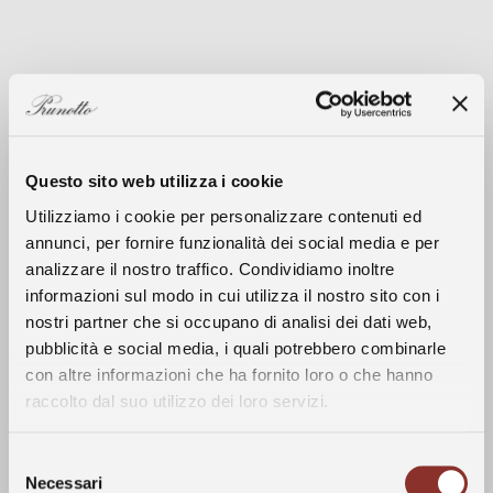
The History of Roero
Questo sito web utilizza i cookie
Utilizziamo i cookie per personalizzare contenuti ed
annunci, per fornire funzionalità dei social media e per
analizzare il nostro traffico. Condividiamo inoltre
Roero lies in the northeast corner of the
informazioni sul modo in cui utilizza il nostro sito con i
province of Cuneo, north of Alba and the
nostri partner che si occupano di analisi dei dati web,
The History
Tanaro River. Roero’s history goes back
pubblicità e social media, i quali potrebbero combinarle
centuries. The area was inhabited during
con altre informazioni che ha fornito loro o che hanno
the Roman era and owes its name to the
raccolto dal suo utilizzo dei loro servizi.
The Wines
Roero family who dominated the area
during the Middle Ages. Nebbiolo,
Selezione
Barbera and Arneis grape varieties have
The Vineyards
Necessari
del