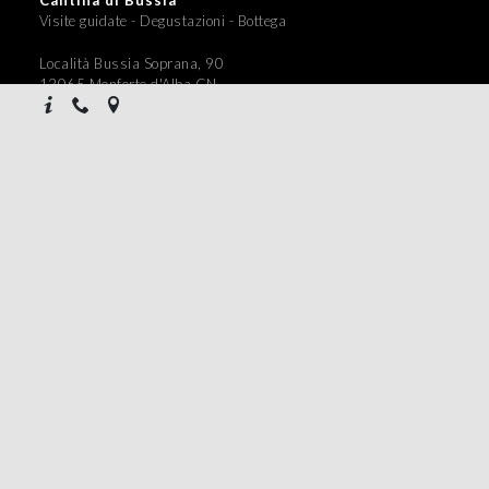
Visite guidate - Degustazioni - Bottega
Località Bussia Soprana, 90
12065 Monforte d'Alba CN
Coordinate GPS 44°36'29.2''N 7°57'17.0''E
+39 0 173 78334
bussia@prunotto.it
Contacts
Visits
Privacy Policy
Cookie Policy
CAMPAIGN FINANCED ACCORDING TO (EU) REGULATIONS NO.
1308/2013