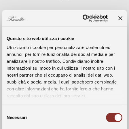
Questo sito web utilizza i cookie
Utilizziamo i cookie per personalizzare contenuti ed
annunci, per fornire funzionalità dei social media e per
analizzare il nostro traffico. Condividiamo inoltre
informazioni sul modo in cui utilizza il nostro sito con i
Clima
nostri partner che si occupano di analisi dei dati web,
La Storia
pubblicità e social media, i quali potrebbero combinarle
L’annata 2020 è iniziata all’insegna di un
con altre informazioni che ha fornito loro o che hanno
inverno senza particolari criticità,
raccolto dal suo utilizzo dei loro servizi.
I Vini
caratterizzato da temperature miti e poche
precipitazioni. La prima parte della
Selezione
primavera è stata relativamente asciutta e
Vigneti
Necessari
del
soleggiata, garantendo un’anticipata e
consenso
omogenea ripresa vegetativa. Nei mesi di