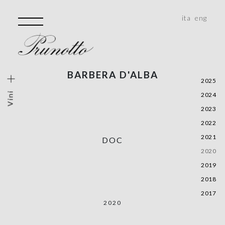
ita
eng
BARBERA D'ALBA
ini
2025
Vini
2024
lo Vigneto
2023
Storiche
2022
e, Monferrato, Roero
2021
DOC
alità
2020
2019
2018
2017
2020