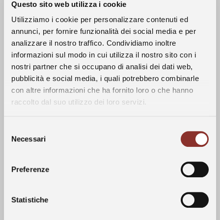
Questo sito web utilizza i cookie
Utilizziamo i cookie per personalizzare contenuti ed
annunci, per fornire funzionalità dei social media e per
analizzare il nostro traffico. Condividiamo inoltre
informazioni sul modo in cui utilizza il nostro sito con i
nostri partner che si occupano di analisi dei dati web,
La Storia
pubblicità e social media, i quali potrebbero combinarle
con altre informazioni che ha fornito loro o che hanno
Clima
raccolto dal suo utilizzo dei loro servizi.
I Vini
L’annata 2023 è stata caratterizzata da un
Selezione
clima tendenzialmente caldo e asciutto,
Vigneti
Necessari
del
protrattosi fino a metà maggio, quando sono
consenso
iniziate delle abbondanti piogge soprattutto
Le Langhe
Preferenze
concentrate nelle langhe albesi. A partire dal
mese di luglio le temperature sono tornate
nella norma del periodo, accompagnate da
Statistiche
Visite
alcuni eventi temporaleschi; queste
condizioni climatiche hanno favorito una