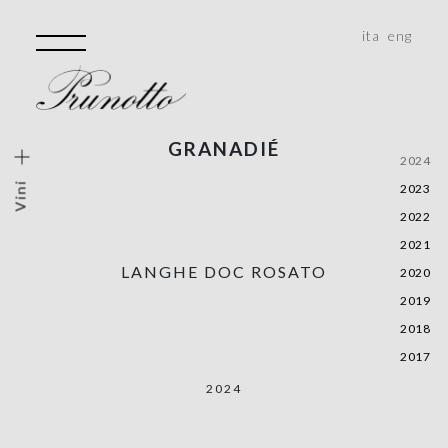
ita
eng
GRANADIÉ
ini
2024
Vini
2023
lo Vigneto
2022
Storiche
2021
e, Monferrato, Roero
LANGHE DOC ROSATO
2020
alità
2019
2018
2017
2024