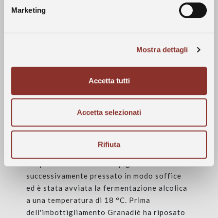
Marketing
riduzione della produzione in termini
Contatti
quantitativi ma non hanno inficiato la futura
qualità e maturazione delle uve. La
vendemmia per Granadiè è avvenuta il 16
Mostra dettagli
ottobre.
Accetta tutti
Vinificazione
Accetta selezionati
L'uva raccolta in ceste è stata diraspata,
Rifiuta
pigiata e lasciata macerare per circa 8 ore a
temperatura ambiente. Il pigiato è stato
successivamente pressato in modo soffice
ed è stata avviata la fermentazione alcolica
a una temperatura di 18 °C. Prima
dell'imbottigliamento Granadiè ha riposato