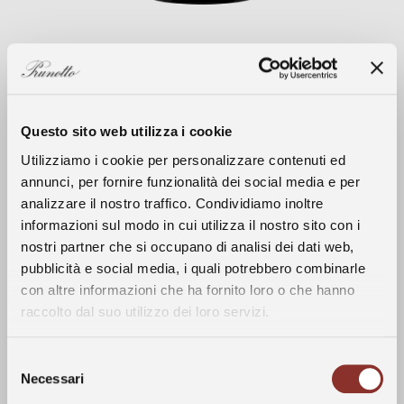
Questo sito web utilizza i cookie
Utilizziamo i cookie per personalizzare contenuti ed
annunci, per fornire funzionalità dei social media e per
analizzare il nostro traffico. Condividiamo inoltre
Clima
informazioni sul modo in cui utilizza il nostro sito con i
nostri partner che si occupano di analisi dei dati web,
La Storia
L’inverno 2019, escluso un paio di eventi
pubblicità e social media, i quali potrebbero combinarle
con altre informazioni che ha fornito loro o che hanno
nevosi e rare precipitazioni, è stato
raccolto dal suo utilizzo dei loro servizi.
caratterizzato da temperature al di sopra
I Vini
della media stagionale favorendo un
anticipo della ripresa vegetativa
Selezione
Vigneti
Necessari
soprattutto dei vigneti con la migliore
del
esposizione. Il clima tendenzialmente freddo
consenso