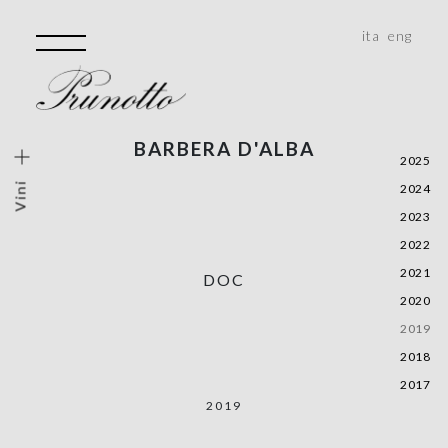
ita
eng
BARBERA D'ALBA
ini
2025
Vini
2024
lo Vigneto
2023
Storiche
2022
e, Monferrato, Roero
2021
DOC
alità
2020
2019
2018
2017
2019