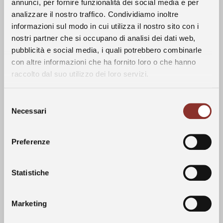
annunci, per fornire funzionalità dei social media e per
abbondanti piogge, particolarmente intense
analizzare il nostro traffico. Condividiamo inoltre
nelle Langhe albesi.
informazioni sul modo in cui utilizza il nostro sito con i
nostri partner che si occupano di analisi dei dati web,
La Storia
A partire da luglio, le temperature sono
pubblicità e social media, i quali potrebbero combinarle
tornate nella norma stagionale e sono stati
con altre informazioni che ha fornito loro o che hanno
registrati alcuni eventi temporaleschi, che
raccolto dal suo utilizzo dei loro servizi.
I Vini
hanno contribuito a contenere ulteriormente
la produzione in termini quantitativi, senza
Selezione
Vigneti
tuttavia influire sulla qualità e sulla
Necessari
del
maturazione delle uve.
consenso
La vendemmia è iniziata il 2 ottobre ed è
Le Langhe
Preferenze
terminata il 12 dello stesso mese.
Statistiche
Visite
Vinificazione
Marketing
Contatti