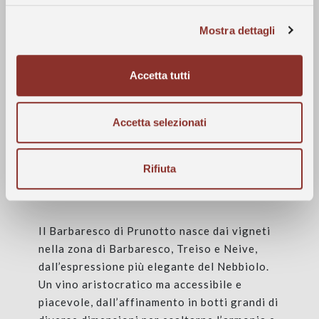
L'uva selezionata è stata diraspata e pigiata.
La macerazione è decorsa in circa 8 giorni a
Mostra dettagli
una temperatura massima di 30 °C. La
fermentazione malolattica si è conclusa
Accetta tutti
prima della fine dell'inverno. Il vino ha
successivamente affinato per circa un anno
in botti di rovere di diversa capacità.
Accetta selezionati
Rifiuta
Dati Storici
Il Barbaresco di Prunotto nasce dai vigneti
nella zona di Barbaresco, Treiso e Neive,
dall’espressione più elegante del Nebbiolo.
Un vino aristocratico ma accessibile e
piacevole, dall’affinamento in botti grandi di