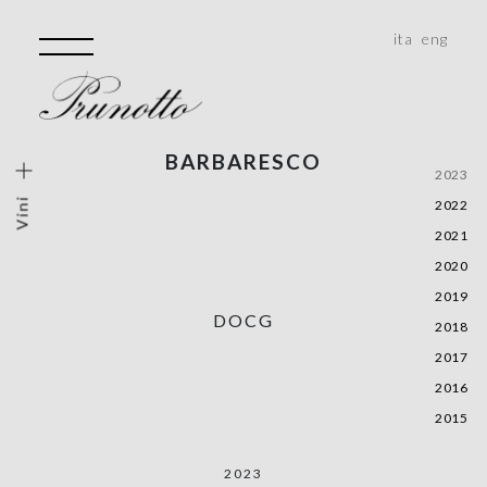
ita
eng
BARBARESCO
ini
2023
Vini
2022
lo Vigneto
2021
Storiche
2020
e, Monferrato, Roero
2019
DOCG
alità
2018
2017
2016
2015
2023