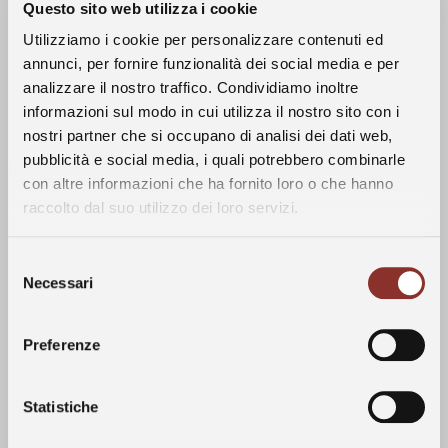
Questo sito web utilizza i cookie
Utilizziamo i cookie per personalizzare contenuti ed
annunci, per fornire funzionalità dei social media e per
analizzare il nostro traffico. Condividiamo inoltre
informazioni sul modo in cui utilizza il nostro sito con i
nostri partner che si occupano di analisi dei dati web,
La Storia
pubblicità e social media, i quali potrebbero combinarle
con altre informazioni che ha fornito loro o che hanno
Clima
raccolto dal suo utilizzo dei loro servizi.
I Vini
L’annata 2023 è stata caratterizzata da un
Selezione
clima tendenzialmente caldo e asciutto,
Vigneti
Necessari
del
protrattosi fino a metà maggio, quando sono
consenso
iniziate delle abbondanti piogge soprattutto
Le Langhe
Preferenze
concentrate nelle langhe albesi. A partire dal
mese di luglio le temperature sono tornate
nella norma del periodo, accompagnate da
Statistiche
Visite
alcuni eventi temporaleschi; queste
condizioni climatiche hanno favorito una