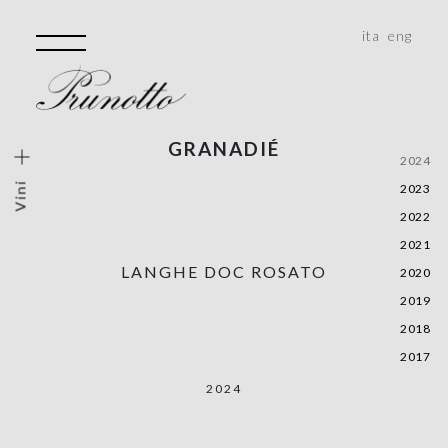
ita
eng
GRANADIÉ
ini
2024
Vini
2023
lo Vigneto
2022
Storiche
2021
e, Monferrato, Roero
LANGHE DOC ROSATO
2020
alità
2019
2018
2017
2024