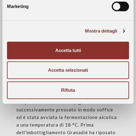
Marketing
riduzione della produzione in termini
Contatti
quantitativi ma non hanno inficiato la futura
qualità e maturazione delle uve. La
vendemmia per Granadiè è avvenuta il 16
Mostra dettagli
ottobre.
Accetta tutti
Vinificazione
Accetta selezionati
L'uva raccolta in ceste è stata diraspata,
Rifiuta
pigiata e lasciata macerare per circa 8 ore a
temperatura ambiente. Il pigiato è stato
successivamente pressato in modo soffice
ed è stata avviata la fermentazione alcolica
a una temperatura di 18 °C. Prima
dell'imbottigliamento Granadiè ha riposato