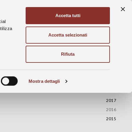
Accetta tutti
Ita
Eng
ial
tilizza
Accetta selezionati
Rifiuta
2022
2021
Mostra dettagli
2020
2018
2017
2016
2015