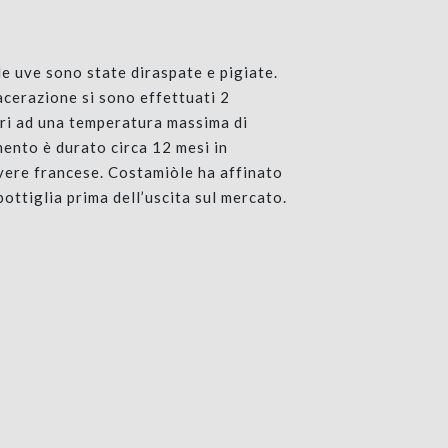
 le uve sono state diraspate e pigiate.
acerazione si sono effettuati 2
ri ad una temperatura massima di
mento è durato circa 12 mesi in
vere francese. Costamiòle ha affinato
Contatti
bottiglia prima dell’uscita sul mercato.
Visite
Privacy Policy
Cookie Policy
Modifica il consenso ai cookies