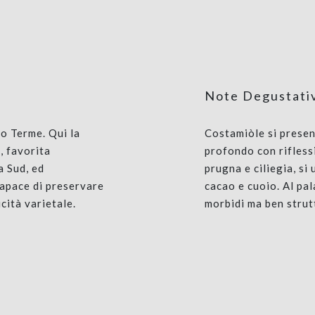
Note Degustati
o Terme. Qui la
Costamiòle si presen
, favorita
profondo con riflessi
a Sud, ed
prugna e ciliegia, si 
capace di preservare
cacao e cuoio. Al pal
cità varietale.
morbidi ma ben strut