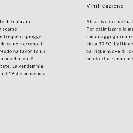
Vinificazione
te di febbraio,
All’arrivo in cantina
a scarse
Per ottimizzare la m
te frequenti piogge
rimontaggi giornalie
drica nel terreno. Il
circa 30 °C. L'affina
reddo ha favorito un
barrique nuove di ro
ca una decina di
un ulteriore anno in 
estate. La vendemmia
si il 19 del medesimo