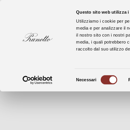
Questo sito web utilizza i
Utilizziamo i cookie per pe
media e per analizzare il n
il nostro sito con i nostri 
media, i quali potrebbero 
raccolto dal suo utilizzo dei
Vini
Singolo Vigneto
Vini
Aree Storiche
Selezione
Necessari
del
consenso
Langhe, Monferrato, Roero
Specialità